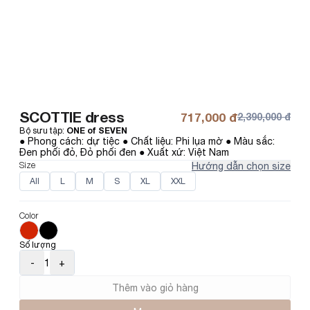
SCOTTIE dress
717,000 đ
2,390,000 đ
Bộ sưu tập
:
ONE of SEVEN
● Phong cách: dự tiệc ● Chất liệu: Phi lụa mờ ● Màu sắc: 
Đen phối đỏ, Đỏ phối đen ● Xuất xứ: Việt Nam
Size
Hướng dẫn chọn size
All
L
M
S
XL
XXL
Color
Số lượng
-
1
+
Thêm vào giỏ hàng