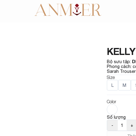
KELLY
D
Bộ sưu tập
:
Phong cách: cô
Sarah Trouser
Size
L
M
Color
Số lượng
-
1
+