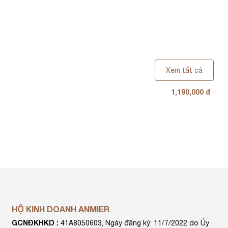
Xem tất cả
1,190,000 đ
KA
DOI
HỘ KINH DOANH ANMIER
GCNĐKHKD :
41A8050603, Ngày đăng ký: 11/7/2022 do Ủy