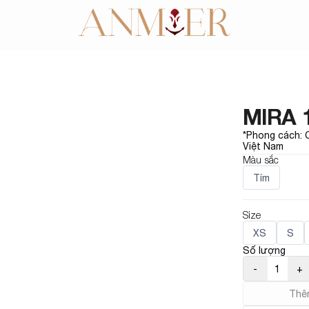
MIRA 1
*Phong cách: C
Việt Nam
Màu sắc
Tím
Size
XS
S
Số lượng
-
1
+
Thêm