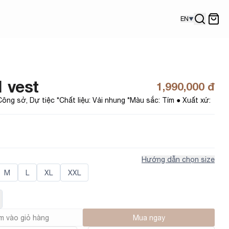
EN
 vest
1,990,000 đ
ông sở, Dự tiệc *Chất liệu: Vải nhung *Màu sắc: Tím ● Xuất xứ: 
Hướng dẫn chọn size
M
L
XL
XXL
 vào giỏ hàng
Mua ngay