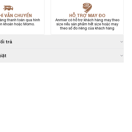
HÍ VẪN CHUYỂN
HỖ TRỢ MAY ĐO
àng thanh toán qua hình
Anmier có hỗ trợ khách hàng may theo
ển khoản hoặc Momo.
size nếu sản phẩm hết size hoặc may
theo số đo riêng của khách hàng
ổi trả
iặt