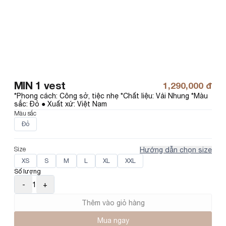
MIN 1 vest
1,290,000 đ
*Phong cách: Công sở, tiệc nhẹ *Chất liệu: Vải Nhung *Màu 
sắc: Đỏ ● Xuất xứ: Việt Nam
Màu sắc
Đỏ
Size
Hướng dẫn chọn size
XS
S
M
L
XL
XXL
Số lượng
-
1
+
Thêm vào giỏ hàng
Mua ngay