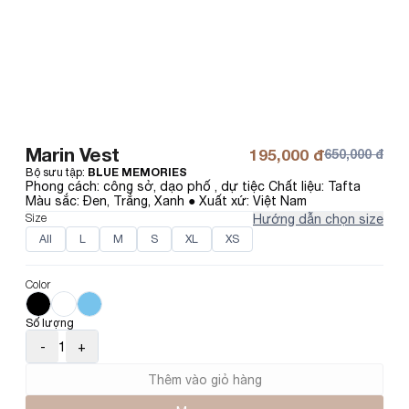
Marin Vest
195,000 đ
650,000 đ
Bộ sưu tập
:
BLUE MEMORIES
Phong cách: công sở, dạo phố , dự tiệc Chất liệu: Tafta 
Màu sắc: Đen, Trắng, Xanh ● Xuất xứ: Việt Nam
Size
Hướng dẫn chọn size
All
L
M
S
XL
XS
Color
Số lượng
-
1
+
Thêm vào giỏ hàng