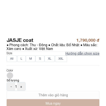
JASJE coat
1,790,000 đ
● Phong cách: Thu - Đông ● Chất liệu: Bố Nhật ● Màu sắc: 
Xám caro ● Xuất xứ: Việt Nam
Size
Hướng dẫn chọn size
All
L
M
S
XL
XXL
Color
Số lượng
-
1
+
Thêm vào giỏ hàng
Mua ngay